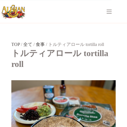
コ
ン
テ
ン
ツ
へ
ス
キ
TOP
/
全て
/
食事
/
トルティアロール tortilla roll
ッ
トルティアロール tortilla
プ
roll