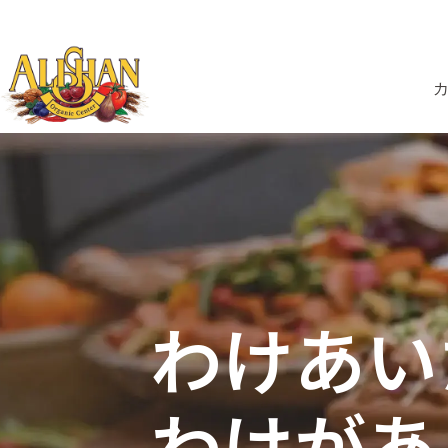
コ
ン
テ
ン
ツ
へ
ス
キ
ッ
プ
わけあ
わけがあ