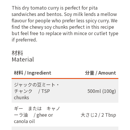
This dry tomato curry is perfect for pita
sandwiches and bentos. Soy milk lends a mellow
flavour for people who prefer less spicy curry. We
find the chewy soy chunks perfect in this recipe
but feel free to replace with mince or cutlet type
if preferred.
材料
Material
材料 / Ingredient
分量 / Amount
ジャックの豆ミート・
チャンク / TSP
500ml (100g)
chunks
ギー または キャノ
ーラ油 / ghee or
大さじ2 / 2 Tbsp
canola oil