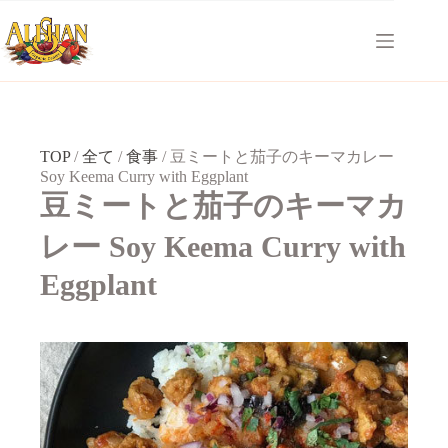
コ
ン
テ
ン
ツ
へ
ス
キ
TOP
/
全て
/
食事
/
豆ミートと茄子のキーマカレー
ッ
Soy Keema Curry with Eggplant
プ
豆ミートと茄子のキーマカ
レー Soy Keema Curry with
Eggplant