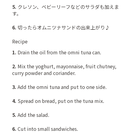
5.
クレソン、ベビーリーフなどのサラダも加えま
す。
6.
切ったらオムニツナサンドの出来上がり♪
Recipe
1.
Drain the oil from the omni tuna can.
2.
Mix the yoghurt, mayonnaise, fruit chutney,
curry powder and coriander.
3.
Add the omni tuna and put to one side.
4.
Spread on bread, put on the tuna mix.
5.
Add the salad.
6.
Cut into small sandwiches.