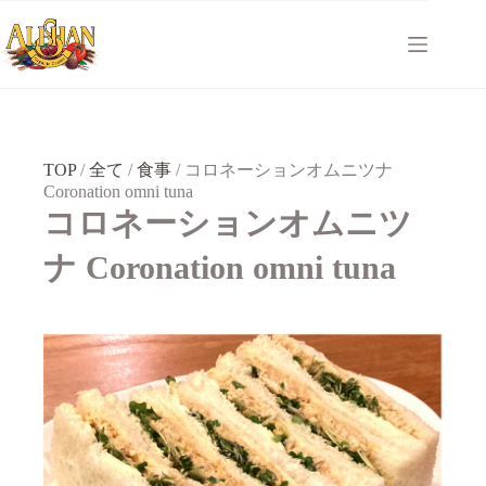
コ
ン
テ
ン
ツ
へ
ス
キ
TOP
/
全て
/
食事
/
コロネーションオムニツナ
ッ
Coronation omni tuna
プ
コロネーションオムニツ
ナ Coronation omni tuna