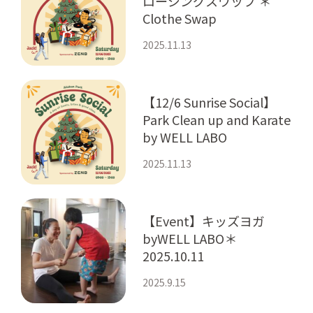
ロージングスワップ ＊
Clothe Swap
2025.11.13
【12/6 Sunrise Social】
Park Clean up and Karate
by WELL LABO
2025.11.13
【Event】キッズヨガ
byWELL LABO＊
2025.10.11
2025.9.15