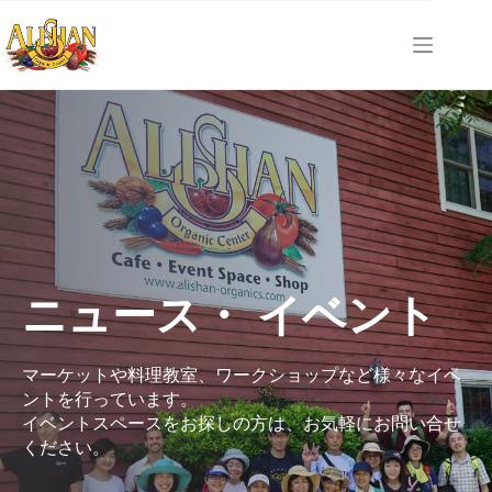
コ
ン
テ
ン
ツ
へ
ス
キ
ッ
プ
ニュース・ イベント
マーケットや料理教室、ワークショップなど様々なイベ
ントを行っています。
イベントスペースをお探しの方は、お気軽にお問い合せ
ください。