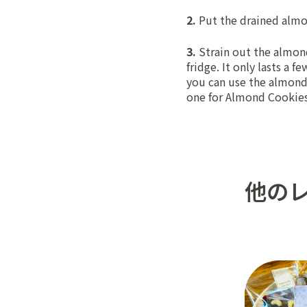
2.
Put the drained almo
3.
Strain out the almon
fridge. It only lasts a 
you can use the almond 
one for
Almond Cookie
他の