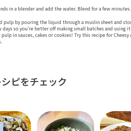
nds in a blender and add the water. Blend for a few minutes.
d pulp by pouring the liquid through a muslin sheet and stor
few days so you’re better off making small batches and using it
pulp in sauces, cakes or cookies! Try this recipe for
Cheesy 
s
.
レシピをチェック