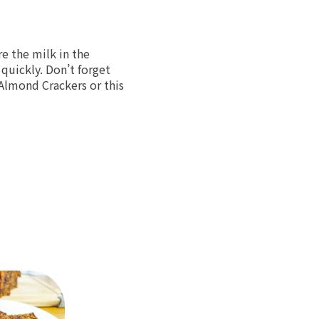
e the milk in the
 quickly. Don’t forget
Almond Crackers
or this