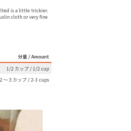
d is a little trickier.
slin cloth or very fine
分量 / Amount
1/2 カップ / 1/2 cup
２〜３カップ / 2-3 cups