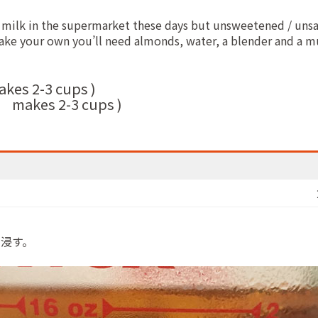
 milk in the supermarket these days but unsweetened / unsalte
 make your own you’ll need almonds, water, a blender and a mu
s 2-3 cups )
makes 2-3 cups )
浸す。