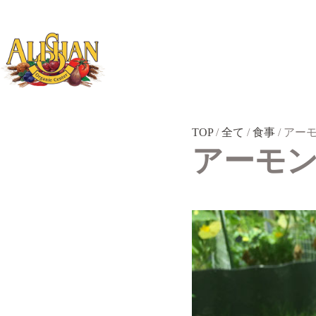
コ
ン
テ
ン
ツ
へ
ス
キ
ッ
TOP
/
全て
/
食事
/
アーモン
プ
アーモンド