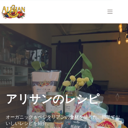
コ
ン
テ
ン
ツ
へ
ス
キ
ッ
プ
アリサンのレシピ
オーガニック＆ベジタリアンの食材を使った、簡単でお
いしいレシピを紹介。