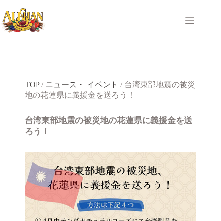
コ
ン
テ
ン
ツ
へ
ス
キ
TOP
/
ニュース・ イベント
/
台湾東部地震の被災
ッ
地の花蓮県に義援金を送ろう！
プ
台湾東部地震の被災地の花蓮県に義援金を送
ろう！