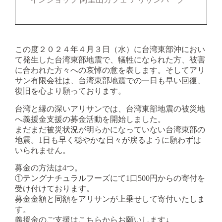
この度２０２４年４月３日（水）に台湾東部沖におい
て発生した台湾東部地震で、犠牲になられた方、被害
に合われた方々への哀悼の意を表します。そしてアリ
サン有限会社は、台湾東部地震での一日も早い回復、
復旧を心より願っております。
台湾と縁の深いアリサンでは、台湾東部地震の被災地
へ義援金支援の募金活動を開始しました。
まだまだ被災状況が明らかになっていない台湾東部の
地震。1日も早く穏やかな日々が戻るように願わずは
いられません。
募金の方法は4つ。
①テングナチュラルフーズにて1口500円からの寄付を
受け付けております。
募金金額と同額をアリサンが上乗せして寄付いたしま
す。
義援金のご支援はこちらからお願いします↓