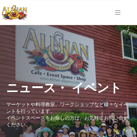
コ
ン
テ
ン
ツ
へ
ス
キ
ッ
プ
ニュース・ イベント
マーケットや料理教室、ワークショップなど様々なイベ
ントを行っています。
イベントスペースをお探しの方は、お気軽にお問い合せ
ください。