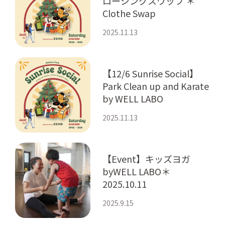
ロージングスワップ ＊
Clothe Swap
2025.11.13
【12/6 Sunrise Social】
Park Clean up and Karate
by WELL LABO
2025.11.13
【Event】キッズヨガ
byWELL LABO＊
2025.10.11
2025.9.15