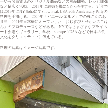
ーや有名百貨店のオリジナル商品などの商品開発、レシピ開発
など幅広く活動。 2017年に結婚を機にNYへ移住する。 近年で
は2019年にNY SohoにてSnow Peak USA 20th Anniversary Partyの
料理を手掛ける。 2020年「ピエール エルメ」での舞さんのお
弁当、2021年日本橋にオープンした「おむすびとせかいのごは
ん」のプロデュースなどがある。 NYではさまざまなプライベ
ート会場やギャラリー、学校、snowpeakUSA などで日本の食
文化をクリエイティブに伝えている。
料理の写真はイメージ写真です。