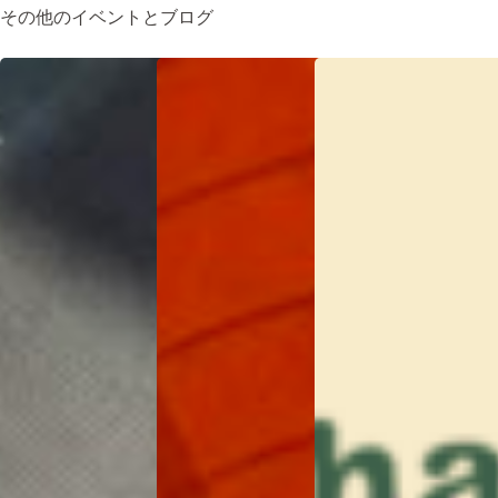
その他のイベントとブログ
Tuning Yoga by
【Event】
Sunrise Social ＊
Kyoco
Candlelight
2025.12.6 (SAT)
Dinner ・キャ
2026年3
2025年11
ンドルライト
月17日
月13日
ディナー
2026.2.19 (Thur)
19:00-21:00
2026年1
月20日