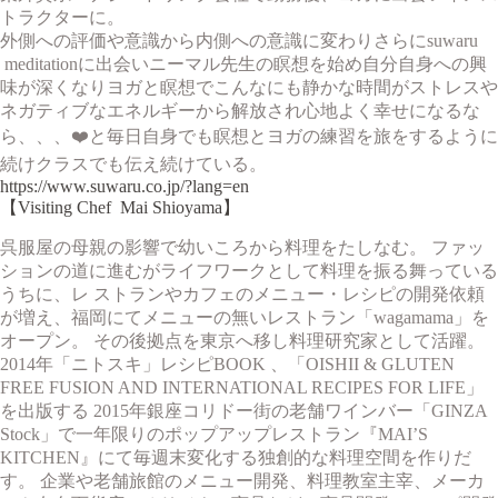
トラクターに。
外側への評価や意識から内側への意識に変わりさらにsuwaru
meditationに出会いニーマル先生の瞑想を始め自分自身への興
味が深くなりヨガと瞑想でこんなにも静かな時間がストレスや
ネガティブなエネルギーから解放され心地よく幸せになるな
ら、、、❤️と毎日自身でも瞑想とヨガの練習を旅をするように
続けクラスでも伝え続けている。
https://www.suwaru.co.jp/?lang=en
【Visiting Chef
Mai Shioyama
】
呉服屋の母親の影響で幼いころから料理をたしなむ。 ファッ
ションの道に進むがライフワークとして料理を振る舞っている
うちに、レ ストランやカフェのメニュー・レシピの開発依頼
が増え、福岡にてメニューの無いレストラン「wagamama」を
オープン。 その後拠点を東京へ移し料理研究家として活躍。
2014年「ニトスキ」レシピBOOK 、「OISHII & GLUTEN
FREE FUSION AND INTERNATIONAL RECIPES FOR LIFE」
を出版する 2015年銀座コリドー街の老舗ワインバー「GINZA
Stock」で一年限りのポップアップレストラン『MAI’S
KITCHEN』にて毎週末変化する独創的な料理空間を作りだ
す。 企業や老舗旅館のメニュー開発、料理教室主宰、メーカ